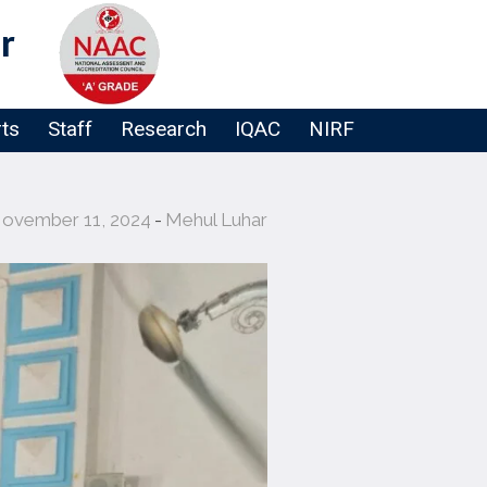
r
rts
Staff
Research
IQAC
NIRF
ovember 11, 2024
Mehul Luhar