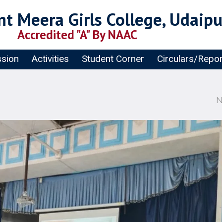
t Meera Girls College, Udaipu
Accredited "A" By NAAC
sion
Activities
Student Corner
Circulars/Repo
N