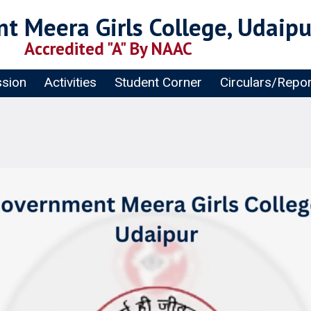
t Meera Girls College, Udaipu
Accredited "A" By NAAC
sion
Activities
Student Corner
Circulars/Repo