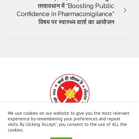
तत्वावधान में “Boosting Public
Confidence in Pharmaconigilance”
विषय पर स्वास्थ्य वार्ता का आयोजन
We use cookies on our website to give you the most relevant
experience by remembering your preferences and repeat
visits. By clicking “Accept”, you consent to the use of ALL the
All Rights Reserved | Ⓒ Government Meera Girls
cookies.
College | Maintained By:
FBIP