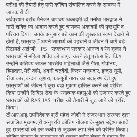
परीक्षा की तैयारी हेतु फ्री कोंचिग संचालित करने के सम्बन्ध में
जानकारी दी।
सर्वप्रथम ब्रॉच मैनेजर चाणक्य अकादमी डॉ. मनीषा भारद्वाज ने
नारी शक्ति का आह्वान करते हुए चाणक्य अकादमी की पृष्ठभूमि व
परिचय दिया। उनके अनुसार बडे काम की शुरूआत स्वप्न देखने से
होती है, छात्राएॅ अपने सामर्थ्य को पहचानें व जीवन में आगें बडे।
रिटायर्ड आई.जी. IPS राजस्थान सरकार आनन्द वर्धन शुक्ल ने
छात्राओं में महिला शक्ति को जागृत करने हेतु प्रोत्साहित किया
उन्होंने कतिपय सफल भारतीय महिलाओं जैसे गीता, गोपीनय,
हिमादास, मेरी कॉम, अवनी चतुर्वेदी, किरण मजुमदार, इन्द्रा नूयी,
रीचा कार, वन्दना लूथरा, फाल्गुनी नायर का उदाहरण देते हुए
छात्राओं को जीवन में कुछ बडा मुकाम हासिल करने को प्रेरित
किया उन्होंने सिविल सेवा के धनात्मक पहलूओं को उजागर करते हुए
छात्राओं को RAS, IAS परीक्षा की तैयारी में जुट जाने को प्रेरित
किया।
टी.आर.आई. उपनिदेशक श्री महेश जोशी ने राजस्थान सरकार द्वारा
संचालित मुख्यमंत्री अनुप्रति कोचिंग योजना के मुख्य उद्वेश्य बताते
हुए छात्राओं को इस स्कीम से जुडकर लाभ लेने को प्रेरित किया।
कोंचिग योजना के समन्वयक डॉ. जुजार हुसैन बोहरा ने बताया कि