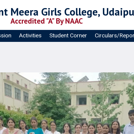
t Meera Girls College, Udaipu
Accredited "A" By NAAC
sion
Activities
Student Corner
Circulars/Repo