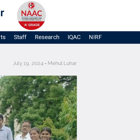
r
rts
Staff
Research
IQAC
NIRF
July 19, 2024
Mehul Luhar