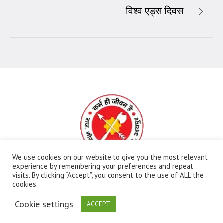
विश्व एड्स दिवस
We use cookies on our website to give you the most relevant
experience by remembering your preferences and repeat
visits. By clicking “Accept”, you consent to the use of ALL the
All Rights Reserved | Ⓒ Government Meera Girls
cookies.
College | Maintained By:
FBIP
Cookie settings
ACCEPT