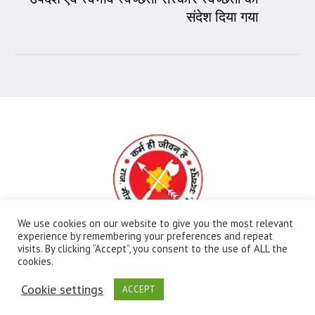
संदेश दिया गया
We use cookies on our website to give you the most relevant
experience by remembering your preferences and repeat
visits. By clicking “Accept”, you consent to the use of ALL the
All Rights Reserved | Ⓒ Government Meera Girls
cookies.
College | Maintained By:
FBIP
Cookie settings
ACCEPT