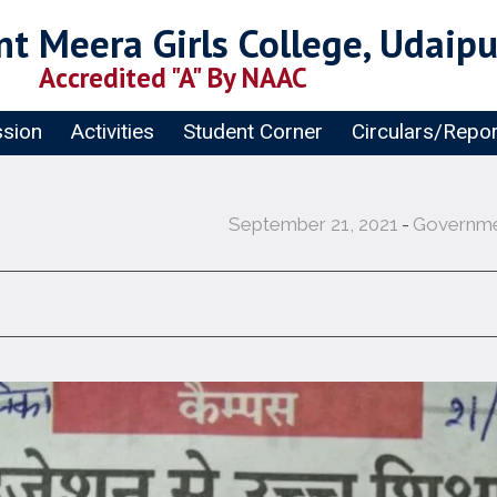
t Meera Girls College, Udaipu
Accredited "A" By NAAC
sion
Activities
Student Corner
Circulars/Repo
September 21, 2021
Governmen