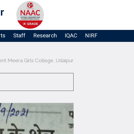
r
rts
Staff
Research
IQAC
NIRF
t Meera Girls College, Udaipur