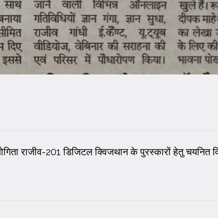
गिता राजीव-201 डिजिटल क्विजथान के पुरस्कारों हेतु चयनित विद्य